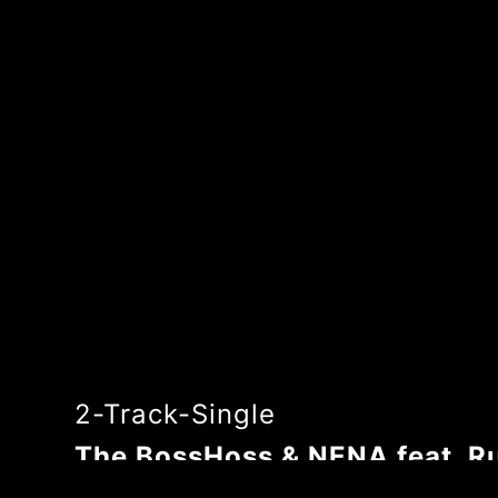
2-Track-Single
The BossHoss & NENA feat. R