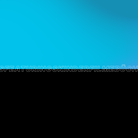
S
FEATURINGS
KINDER
FILME
BÜCH