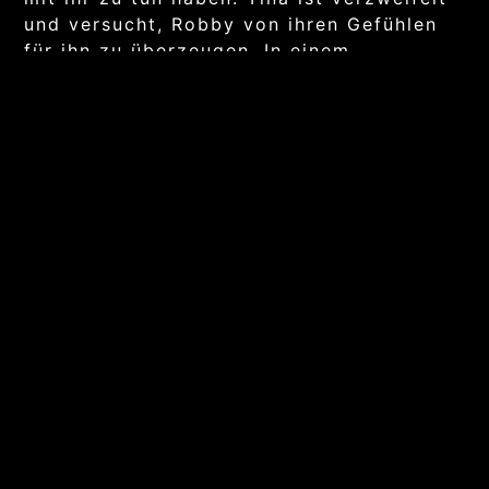
und versucht, Robby von ihren Gefühlen
für ihn zu überzeugen. In einem
turbulenten Finale voller Überraschungen
in Venedig, klären sich die Fronten
endgültig.
© Laugh & Peas Entertainment & Lifestyle GmbH
Kontakt
Created by QUANTUMATELIER
Impressum
Datenschutz