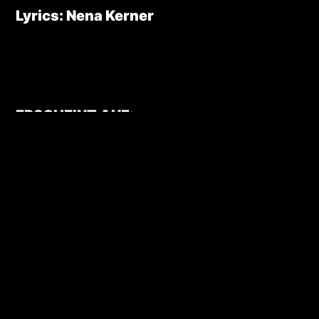
Lyrics: Nena Kerner
ERSCHEINT AUF:
CHOKMAH
MADE IN GERMANY LIVE