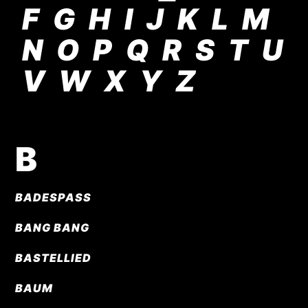
F
G
H
I
J
K
L
M
N
O
P
Q
R
S
T
U
V
W
X
Y
Z
B
BADESPASS
BANG BANG
BASTELLIED
BAUM