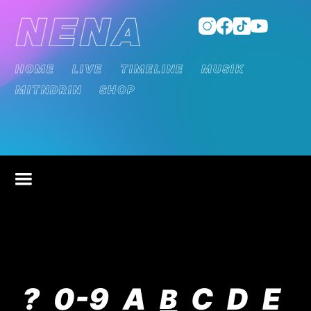
HOME
LIVE
TIMELINE
MUSIK
MITNDRIN
SHOP
?
0-9
A
C
D
E
B